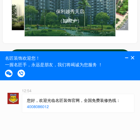
保利越秀天启
（1282户）
查看离我最近的工地楼盘
粤派精工,集大成者
做一个工程，树一个样板
开工
水电
泥工
木工
油漆
安装
竣工